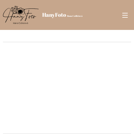
HanyFoto
Hana Csölleiová